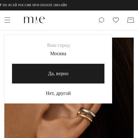
;
;
₽ ПО ВСЕЙ РОССИИ ПРИ ОПЛАТЕ ОНЛАЙН
НОВИНКИ
Ваш город
MIE
Москва
MIESTILO
Да, верно
Каталог
Акция
Нет, другой
Сертификаты
Коллекции
Образы