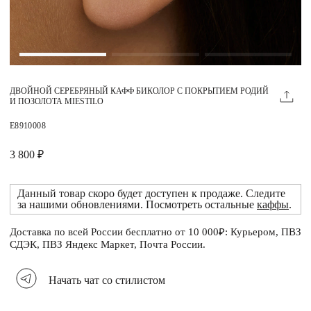
Магазины
MIE КЛУБ
ДВОЙНОЙ СЕРЕБРЯНЫЙ КАФФ БИКОЛОР С ПОКРЫТИЕМ РОДИЙ
Личный кабинет
И ПОЗОЛОТА MIESTILO
Избранное
E8910008
Москва
3 800 ₽
Данный товар скоро будет доступен к продаже. Следите
за нашими обновлениями. Посмотреть остальные
каффы
.
НАПИСАТЬ В ЧАТ
Нужна помощь?
Доставка по всей России бесплатно от 10 000₽: Курьером, ПВЗ
СДЭК, ПВЗ Яндекс Маркет, Почта России.
Начать чат со стилистом