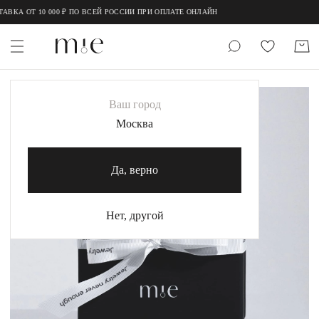
;
;
ВКА ОТ 10 000 ₽ ПО ВСЕЙ РОССИИ ПРИ ОПЛАТЕ ОНЛАЙН
НОВИНКИ
Ваш город
MIE
Москва
MIESTILO
Да, верно
Каталог
Акция
Нет, другой
Сертификаты
Коллекции
Образы