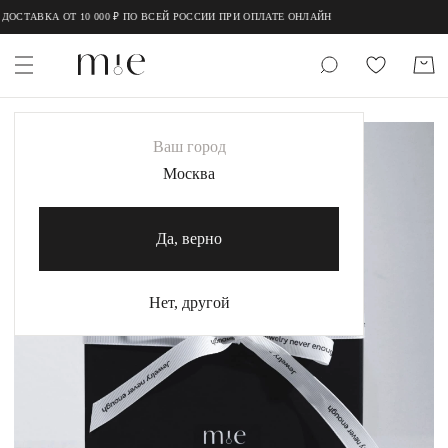
;
;
ОСТАВКА ОТ 10 000 ₽ ПО ВСЕЙ РОССИИ ПРИ ОПЛАТЕ ОНЛАЙН
НОВИНКИ
Ваш город
MIE
Москва
MIESTILO
Да, верно
Каталог
Акция
Нет, другой
Сертификаты
Коллекции
Образы