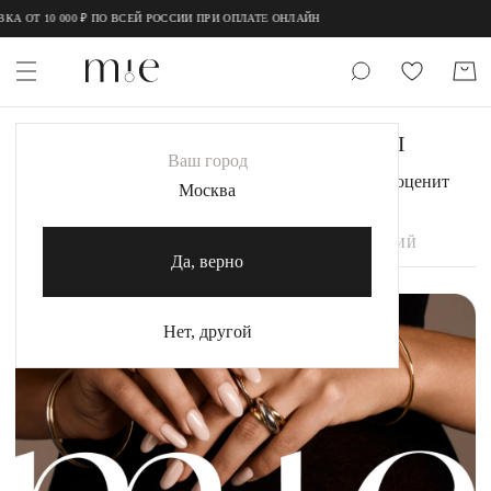
А ОТ 10 000 ₽ ПО ВСЕЙ РОССИИ ПРИ ОПЛАТЕ ОНЛАЙН
ПОДАРОЧНЫЕ СЕРТИФИКАТЫ
НОВИНКИ
Ваш город
Идеальный способ подарить то, что она точно оценит
MIE
Москва
MIESTILO
ЭЛЕКТРОННЫЙ
КЛАССИЧЕСКИЙ
Да, верно
Каталог
Акция
Нет, другой
Сертификаты
Коллекции
Образы