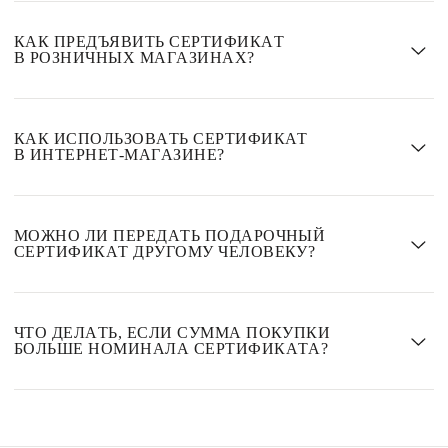
Срок действия электронного сертификата составляет 24
месяца.
КАК ПРЕДЪЯВИТЬ СЕРТИФИКАТ
В РОЗНИЧНЫХ МАГАЗИНАХ?
Для использования в розничных магазинах предъявите
сертификат на кассе с экрана телефона.
КАК ИСПОЛЬЗОВАТЬ СЕРТИФИКАТ
В ИНТЕРНЕТ-МАГАЗИНЕ?
Для использования в интернет-магазине укажите номер
сертификата в специальном поле «Использовать
МОЖНО ЛИ ПЕРЕДАТЬ ПОДАРОЧНЫЙ
сертификат».
СЕРТИФИКАТ ДРУГОМУ ЧЕЛОВЕКУ?
Подарочный сертификат не именной, действует при
предъявлении.
ЧТО ДЕЛАТЬ, ЕСЛИ СУММА ПОКУПКИ
БОЛЬШЕ НОМИНАЛА СЕРТИФИКАТА?
Если вам недостаточно суммы электронного сертификата -
вы можете совершить доплату банковской картой