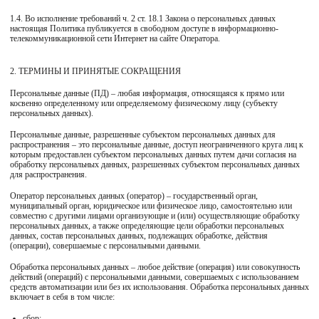
1.4. Во исполнение требований ч. 2 ст. 18.1 Закона о персональных данных
настоящая Политика публикуется в свободном доступе в информационно-
Магазины
телекоммуникационной сети Интернет на сайте Оператора.
MIE КЛУБ
2. ТЕРМИНЫ И ПРИНЯТЫЕ СОКРАЩЕНИЯ
Персональные данные (ПД) – любая информация, относящаяся к прямо или
Личный кабинет
косвенно определенному или определяемому физическому лицу (субъекту
персональных данных).
Избранное
Персональные данные, разрешенные субъектом персональных данных для
распространения – это персональные данные, доступ неограниченного круга лиц к
которым предоставлен субъектом персональных данных путем дачи согласия на
Москва
обработку персональных данных, разрешенных субъектом персональных данных
для распространения.
Оператор персональных данных (оператор) – государственный орган,
муниципальный орган, юридическое или физическое лицо, самостоятельно или
совместно с другими лицами организующие и (или) осуществляющие обработку
НАПИСАТЬ В ЧАТ
персональных данных, а также определяющие цели обработки персональных
данных, состав персональных данных, подлежащих обработке, действия
Нужна помощь?
(операции), совершаемые с персональными данными.
Обработка персональных данных – любое действие (операция) или совокупность
действий (операций) с персональными данными, совершаемых с использованием
средств автоматизации или без их использования. Обработка персональных данных
включает в себя в том числе:
сбор;