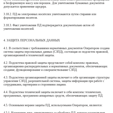
в бесформенную массу или порошок. Для уничтожения бумажных документов
допускается применение шредера.
3.18.2. ПД на электронных носителях уничтожаются путем стирания или
форматирования носителя.
3.18.3. Факт уничтожения ПД подтверждается документально актом об
уничтожении носителей.
4. ЗАЩИТА ПЕРСОНАЛЬНЫХ ДАННЫХ
4.1. В соответствии с требованиями нормативных документов Оператором создана
система защиты персональных данных (СЗПД), состоящая из подсистем правовой,
организационной и технической защиты.
4.2. Подсистема правовой защиты представляет собой комплекс правовых,
организационно-распорядительных и нормативных документов, обеспечивающих
создание, функционирование и совершенствование СЗПД.
4.3. Подсистема организационной защиты включает в себя организацию структуры
управления СЗПД, разрешительной системы, защиты информации при работе с
сотрудниками, партнерами и сторонними лицами.
4.4. Подсистема технической защиты включает в себя комплекс технических,
программных, программно-аппаратных средств, обеспечивающих защиту ПД.
4.5. Основными мерами защиты ПД, используемыми Оператором, являются:
4.5.1. Назначение лица, ответственного за обработку ПД, которое осуществляет