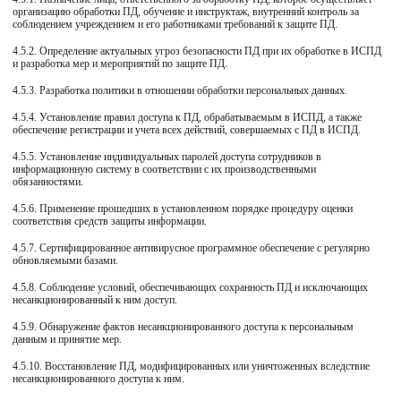
организацию обработки ПД, обучение и инструктаж, внутренний контроль за
соблюдением учреждением и его работниками требований к защите ПД.
4.5.2. Определение актуальных угроз безопасности ПД при их обработке в ИСПД
и разработка мер и мероприятий по защите ПД.
4.5.3. Разработка политики в отношении обработки персональных данных.
4.5.4. Установление правил доступа к ПД, обрабатываемым в ИСПД, а также
обеспечение регистрации и учета всех действий, совершаемых с ПД в ИСПД.
4.5.5. Установление индивидуальных паролей доступа сотрудников в
информационную систему в соответствии с их производственными
обязанностями.
4.5.6. Применение прошедших в установленном порядке процедуру оценки
соответствия средств защиты информации.
4.5.7. Сертифицированное антивирусное программное обеспечение с регулярно
обновляемыми базами.
4.5.8. Соблюдение условий, обеспечивающих сохранность ПД и исключающих
несанкционированный к ним доступ.
4.5.9. Обнаружение фактов несанкционированного доступа к персональным
данным и принятие мер.
4.5.10. Восстановление ПД, модифицированных или уничтоженных вследствие
несанкционированного доступа к ним.