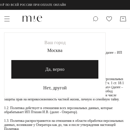
 ПО ВСЕЙ РОССИИ ПРИ ОПЛАТЕ ОНЛАЙН
ПОЛИТИКА ОБРАБОТКИ И ЗАЩИТЫ
НОВИНКИ
Ваш город
ПЕРСОНАЛЬНЫХ ДАННЫХ
MIE
Москва
Индивидуального предпринимателя Птахина Ивана Владимировича (далее – ИП
Птахин И.В.)
MIESTILO
Да, верно
1. ОБЩИЕ ПОЛОЖЕНИЯ
Каталог
1.1. Настоящая Политика ИП Птахин И.В. в отношении обработки персональных
данных (далее - Политика) разработана во исполнение требований п. 2 ч. 1 ст. 18.1
Акция
Федерального закона от 27.07.2006 № 152-ФЗ «О персональных данных» (далее –
Нет, другой
Закон о персональных данных) в целях обеспечения защиты прав и свобод
человека и гражданина при обработке его персональных данных, в том числе
Сертификаты
защиты прав на неприкосновенность частной жизни, личную и семейную тайну.
1.2. Политика действует в отношении всех персональных данных, которые
обрабатывает ИП Птахин И.В. (далее - Оператор).
Коллекции
1.3. Политика распространяется на отношения в области обработки персональных
Образы
данных, возникшие у Оператора как до, так и после утверждения настоящей
Политики.