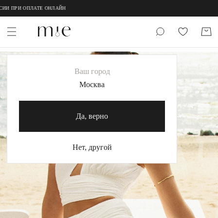
 ОПЛАТЕ ОНЛАЙН
НОВИНКИ
Ваш город
MIE
Москва
MIESTILO
Да, верно
Каталог
Акция
Нет, другой
Сертификаты
Коллекции
Образы