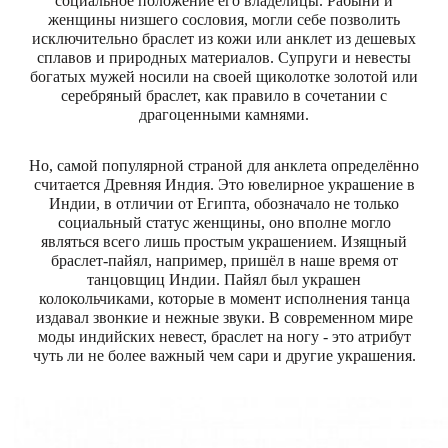
социальное положение его владелицы. Рабыни и
женщины низшего сословия, могли себе позволить
исключительно браслет из кожи или анклет из дешевых
сплавов и природных материалов. Супруги и невесты
богатых мужей носили на своей щиколотке золотой или
серебряный браслет, как правило в сочетании с
драгоценными камнями.
Но, самой популярной страной для анклета определённо
считается Древняя Индия. Это ювелирное украшение в
Индии, в отличии от Египта, обозначало не только
социальный статус женщины, оно вполне могло
являться всего лишь простым украшением. Изящный
браслет-пайял, например, пришёл в наше время от
танцовщиц Индии. Пайял был украшен
колокольчиками, которые в момент исполнения танца
издавал звонкие и нежные звуки. В современном мире
моды индийских невест, браслет на ногу - это атрибут
чуть ли не более важный чем сари и другие украшения.