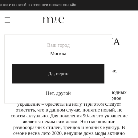
 ПО ВСЕЙ РОССИИ ПРИ ОПЛАТЕ ОНЛАЙН
АНКЛЕТ. БРАСЛЕТ НА
НОВИНКИ
Ваш город
НОГУ
MIE
Москва
MIESTILO
Анклет, или браслет на ногу - это украшение,
Да, верно
обладающее глубокой историей.
Каталог
Акция
В салонах ювелирных украшений, на показах модных
Нет, другой
домов всё чаще можно увидеть новое ювелирное
Сертификаты
украшение – браслеты на ногу. При этом следует
отметить, что в данном случае, понятие новый, не
совсем актуально. Для поколения 90-ых это украшение
Коллекции
является неким символом. Это смешивание
разнообразных стилей, трендов и модных культур. В
Образы
сезоне весна-лето 2020, ведущие дома моды активно