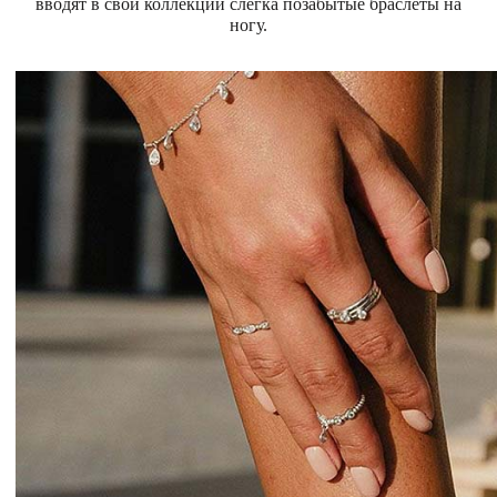
вводят в свои коллекции слегка позабытые браслеты на
ногу.
Магазины
MIE КЛУБ
Личный кабинет
Избранное
Москва
НАПИСАТЬ В ЧАТ
Нужна помощь?