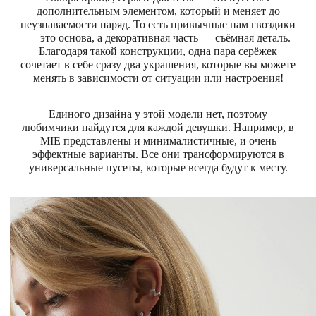
дополнительным элементом, который и меняет до
неузнаваемости наряд. То есть привычные нам гвоздики
Магазины
— это основа, а декоративная часть — съёмная деталь.
Благодаря такой конструкции, одна пара серёжек
MIE КЛУБ
сочетает в себе сразу два украшения, которые вы можете
менять в зависимости от ситуации или настроения!
Личный кабинет
Единого дизайна у этой модели нет, поэтому
любимчики найдутся для каждой девушки. Например, в
Избранное
MIE представлены и минималистичные, и очень
эффектные варианты. Все они трансформируются в
Москва
универсальные пусеты, которые всегда будут к месту.
НАПИСАТЬ В ЧАТ
Нужна помощь?