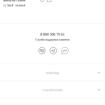
жемчугом Галатея
11 760 ₽
19 600 ₽
8 800 500 70 61
Служба поддержки клиентов
ПОМОЩЬ
Рекомендации по уходу
Программа лояльности
О КОМПАНИИ
Как выбрать размер
Производство
Доставка и оплата
Бренд MIE