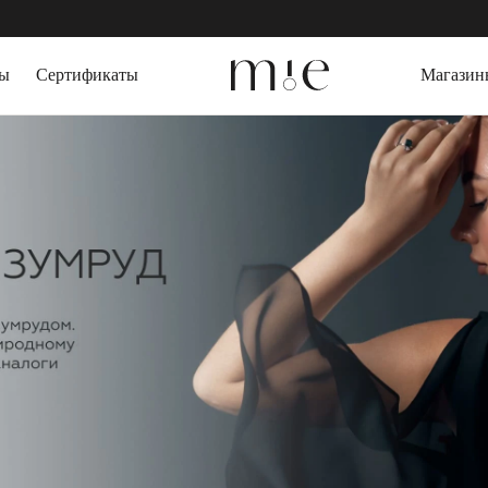
зы
Сертификаты
Магазин
СЕРЬГИ
ДРАГОЦЕННЫЕ
Серьги пусеты
Выращенный изу
Серьги кольца
Горный Хрусталь
Серьги трансформеры
Агат
КАФФЫ
Топаз
Цитрин
ПИРСИНГ
Гранат
БРАСЛЕТЫ
ПОДАРОЧНАЯ 
Жесткие браслеты
Слейв-браслеты
Браслеты на ногу