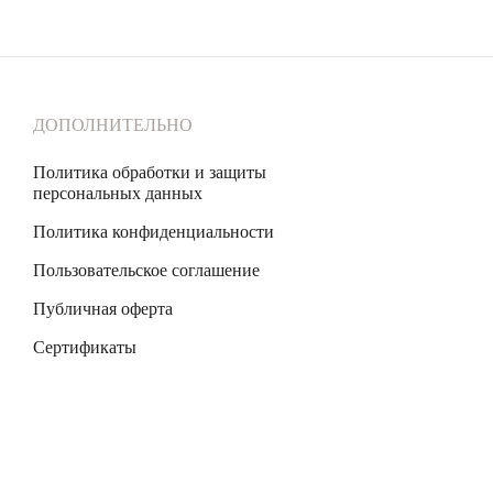
сразу выходит на первый план.
ЗУМРУДОМ
ДОПОЛНИТЕЛЬНО
ние вживую и примерить, можно посетить магазины бренда в
Политика обработки и защиты
настроение и конкретный образ.
персональных данных
Политика конфиденциальности
Пользовательское соглашение
Публичная оферта
Сертификаты