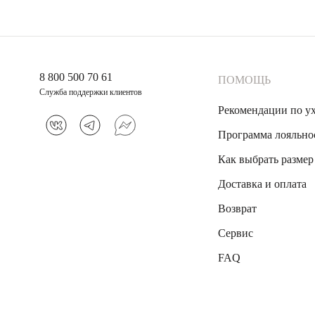
Они хорошо работают как акцент. Особенно в спокойных образ
Можно носить одно украшение или сочетать несколько, но ва
ГДЕ КУП
8 800 500 70 61
ПОМОЩЬ
Выбрать подходящую модель можно в официальном интернет-м
Служба поддержки клиентов
Москве и Санкт-Петербурге.
Рекомендации по у
В каталоге представлены разные варианты - от минималистичн
Программа лояльно
Как выбрать размер
ЧТО ЗНАЧИТ ВЫРАЩЕННЫЙ ИЗУМРУД
Доставка и оплата
Это камень, созданный в лабораторных условиях, кото
Возврат
ОТЛИЧАЕТСЯ ЛИ ОН ОТ НАТУРАЛЬНОГ
Сервис
Визуально он чище и ровнее по структуре. При этом со
МОЖНО ЛИ НОСИТЬ ТАКИЕ УКРАШЕН
FAQ
Да. Серебряные украшения с выращенным изумрудом по
С ЧЕМ СОЧЕТАТЬ ЗЕЛЁНЫЙ КАМЕНЬ?