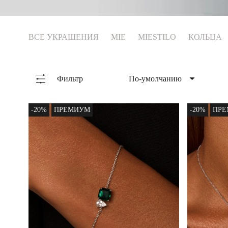
Коктейльные кольца
ВСЕ УКРАШЕНИЯ
MIE
MIESTILO
КОЛЬЦА
Фильтр
По-умолчанию
По-умолчанию
Сначала популярные
-20%
ПРЕМИУМ
-20%
ПР
Сначала новые
Сначала дорогие
Сначала дешевые