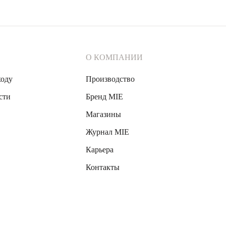
ах, где цвет может раскрыться. Чёрный, белый, бежевый фон - и камень 
жно не перегружать. Сам цвет уже даёт нужный эффект.
ИТЬ СЕРЕБРЯНЫЕ УКРАШЕНИЯ С ВЫРАЩЕННЫМ И
О КОМПАНИИ
агазине MIE с доставкой по всей России. Если хочется увидеть украше
ходу
Производство
ых до более акцентных. Это позволяет подобрать украшение под стиль, 
сти
Бренд MIE
ЧАСТО ЗАДАВАЕМЫЕ ВОПРОСЫ
Магазины
?
Журнал MIE
рый повторяет свойства и внешний вид природного изумруда.
Карьера
О?
Контакты
храняет цвет и основные характеристики изумруда.
ИЯ КАЖДЫЙ ДЕНЬ?
дходят для повседневной носки.