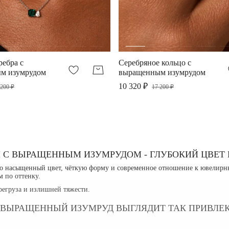
ребра с
Серебряное кольцо с
м изумрудом
выращенным изумрудом
10 320 ₽
 200 ₽
17 200 ₽
 С ВЫРАЩЕННЫМ ИЗУМРУДОМ - ГЛУБОКИЙ ЦВЕТ
ро насыщенный цвет, чёткую форму и современное отношение к ювелирны
 по оттенку.
ерегруза и излишней тяжести.
ВЫРАЩЕННЫЙ ИЗУМРУД ВЫГЛЯДИТ ТАК ПРИВЛЕ