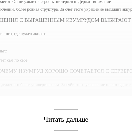
ается. Он не уходит в серость, не теряется. Держит внимание.
ений, более ровная структура. За счёт этого украшение выглядит аккур
ШЕНИЯ С ВЫРАЩЕННЫМ ИЗУМРУДОМ ВЫБИРАЮТ
т того, где нужен акцент.
льте
ет сам по себе.
ОЧЕМУ ИЗУМРУД ХОРОШО СОЧЕТАЕТСЯ С СЕРЕБР
елает его более универсальным. За счёт этого украшение не выглядит с
ивности.
Читать дальше
К НОСИТЬ УКРАШЕНИЯ С ВЫРАЩЕННЫМ ИЗУМРУ