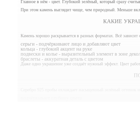
Главное в нём - цвет. Глубокий зелёный, который сразу считыв
При этом камень выглядит чище, чем природный. Меньше включ
КАКИЕ УКРА
Камень хорошо раскрывается в разных форматах. Всё зависит о
серьги - подчёркивают лицо и добавляют цвет
кольца - глубокий акцент на руке
подвески и колье - выразительный элемент в зоне деко
браслеты - аккуратная деталь с цветом
Даже одно украшение уже создаёт нужный эффект. Цвет работа
П
Серебро 925 пробы охлаждает насыщенный зелёный оттенок и д
подчёркивает глубину цвета
сохраняет лёгкость образа
подходит для повседневной носки
сочетается с другими серебряными украшениями
Это сочетание выглядит уверенно, но без лишней демонстрат
КА