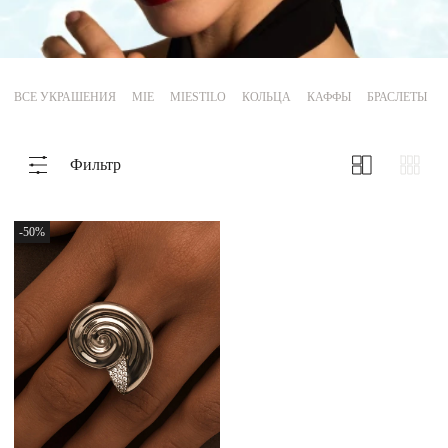
Магазины
MIE КЛУБ
ВСЕ УКРАШЕНИЯ
MIE
MIESTILO
КОЛЬЦА
КАФФЫ
БРАСЛЕТЫ
Личный кабинет
Фильтр
Избранное
Москва
-50%
НАПИСАТЬ В ЧАТ
Нужна помощь?