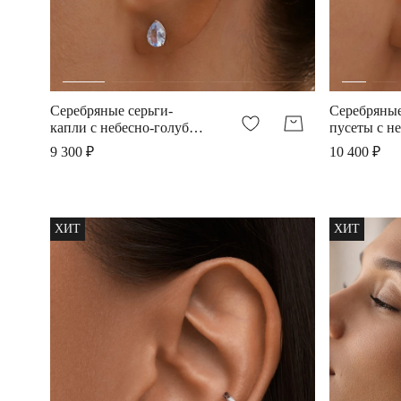
Серебряные серьги-
Серебряные
капли с небесно-голубой
пусеты с н
шпинелью
голубой ш
9 300 ₽
10 400 ₽
ХИТ
ХИТ