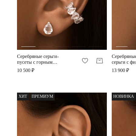
Серебряные серьги-
Серебряны
пусеты с горным
серьги с ф
хрусталем Майя П
Грация
10 500 ₽
13 900 ₽
ХИТ
ПРЕМИУМ
НОВИНКА