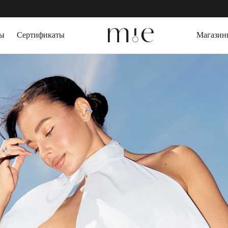
БЕСПЛАТНАЯ ДОСТАВКА 
зы
Сертификаты
Магазин
СЕРЬГИ
ДРАГОЦЕННЫЕ
Серьги пусеты
Выращенный изу
Серьги кольца
Горный Хрусталь
Серьги трансформеры
Агат
КАФФЫ
Топаз
Цитрин
ПИРСИНГ
Гранат
БРАСЛЕТЫ
ПОДАРОЧНАЯ 
Жесткие браслеты
Слейв-браслеты
Браслеты на ногу