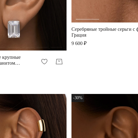
Серебряные тройные серьги с
Грация
9 600 ₽
е крупные
ианитом
-30%