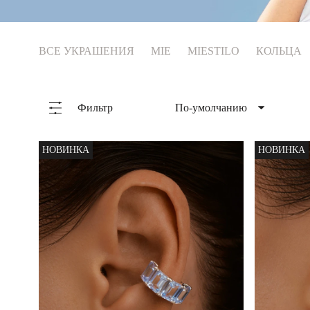
Коктейльные кольца
ВСЕ УКРАШЕНИЯ
MIE
MIESTILO
КОЛЬЦА
Фильтр
По-умолчанию
По-умолчанию
Сначала популярные
НОВИНКА
НОВИНКА
Сначала новые
Сначала дорогие
Сначала дешевые