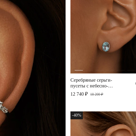
Серебряные серьги-
пусеты с небесно-
голубым топазом
12 740 ₽
18 200 ₽
-40%