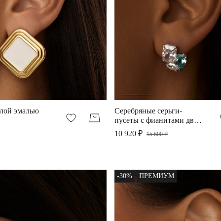
елой эмалью
Серебряные серьги-
пусеты с фианитами двух
цветов белый и параиба
10 920 ₽
15 600 ₽
-30%
ПРЕМИУМ