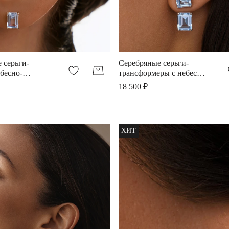
 серьги-
Серебряные серьги-
ебесно-
трансформеры с небесно-
пинелью
голубой шпинелью
18 500 ₽
ХИТ