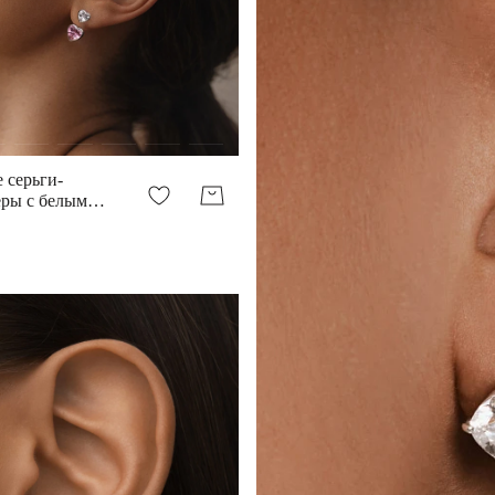
 серьги-
ры с белым и
рдцами