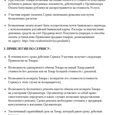
При покупке Товара возможна частичная оплата его стоимости бонусными
рублями в рамках программы лояльности, действующей у Организатора.
Оплата бонусными рублями не распространяется на стоимость Услуги.
Участник вправе оплатить Сервис наличными деньгами или путем
безналичных расчетов.
Безналичная оплата может быть осуществлена путем банковского перевода,
с использованием российской банковской карты. Расходы за перечисление
денежных средств на счет Продавца несет Покупатель (порядок и способы
оплаты установлены Правилами продажи товаров, размещенными
по адресу: https://mie.ru/about/usloviya-prodazhi/).
3. ПРИВЕЛЕГИИ ПО СЕРВИСУ:
В течении всего срока действия Сервиса Участник получает следующие
Привилегии на Товары:
Возможность однократного обмена Товара на новый Товар равной
стоимости без доплаты или на Товар большей стоимости с доплатой;
Возможность возврата Товара с возвратом его стоимости (стоимость
Сервиса в этом случае не возвращается);
Возможность бесплатного ремонта вместо обмена или возврата Товара
на усмотрение Организатора. Организатор оставляет за собой право
самостоятельно определять в каких случаях возможно предоставление
бесплатного ремонта. Сроки ремонта необходимо уточнять у продавцов-
консультантов в магазинах Организатора;
Увеличенный гарантийный срок на Товар, который равен сроку действия