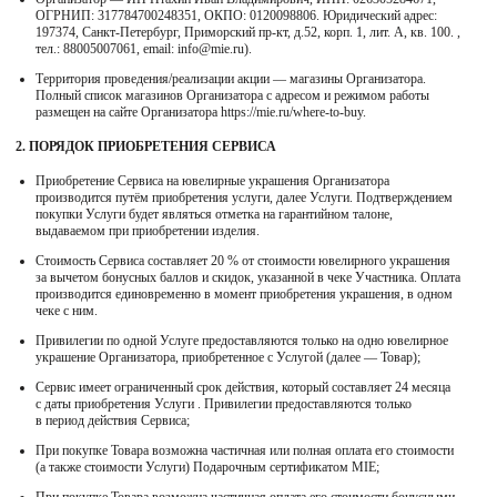
ОГРНИП: 317784700248351, ОКПО: 0120098806. Юридический адрес:
197374, Санкт-Петербург, Приморский пр-кт, д.52, корп. 1, лит. А, кв. 100. ,
тел.: 88005007061, email: info@mie.ru).
Магазины
Территория проведения/реализации акции — магазины Организатора.
MIE КЛУБ
Полный список магазинов Организатора с адресом и режимом работы
размещен на сайте Организатора https://mie.ru/where-to-buy.
2. ПОРЯДОК ПРИОБРЕТЕНИЯ СЕРВИСА
Личный кабинет
Приобретение Сервиса на ювелирные украшения Организатора
производится путём приобретения услуги, далее Услуги. Подтверждением
Избранное
покупки Услуги будет являться отметка на гарантийном талоне,
выдаваемом при приобретении изделия.
Москва
Стоимость Сервиса составляет 20 % от стоимости ювелирного украшения
за вычетом бонусных баллов и скидок, указанной в чеке Участника. Оплата
производится единовременно в момент приобретения украшения, в одном
чеке с ним.
Привилегии по одной Услуге предоставляются только на одно ювелирное
НАПИСАТЬ В ЧАТ
украшение Организатора, приобретенное с Услугой (далее — Товар);
Нужна помощь?
Сервис имеет ограниченный срок действия, который составляет 24 месяца
с даты приобретения Услуги . Привилегии предоставляются только
в период действия Сервиса;
При покупке Товара возможна частичная или полная оплата его стоимости
(а также стоимости Услуги) Подарочным сертификатом MIE;