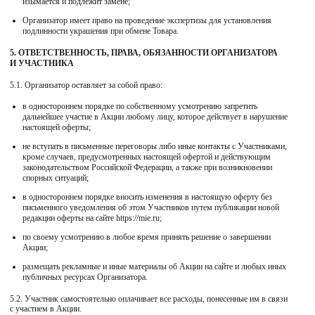
изымается и подлежит замене;
Организатор имеет право на проведение экспертизы для установления
подлинности украшения при обмене Товара.
5. ОТВЕТСТВЕННОСТЬ, ПРАВА, ОБЯЗАННОСТИ ОРГАНИЗАТОРА
И УЧАСТНИКА
5.1. Организатор оставляет за собой право:
в одностороннем порядке по собственному усмотрению запретить
дальнейшее участие в Акции любому лицу, которое действует в нарушение
настоящей оферты;
не вступать в письменные переговоры либо иные контакты с Участниками,
кроме случаев, предусмотренных настоящей офертой и действующим
законодательством Российской Федерации, а также при возникновении
спорных ситуаций;
в одностороннем порядке вносить изменения в настоящую оферту без
письменного уведомления об этом Участников путем публикации новой
редакции оферты на сайте https://mie.ru;
по своему усмотрению в любое время принять решение о завершении
Акции;
размещать рекламные и иные материалы об Акции на сайте и любых иных
публичных ресурсах Организатора.
5.2. Участник самостоятельно оплачивает все расходы, понесенные им в связи
с участием в Акции.