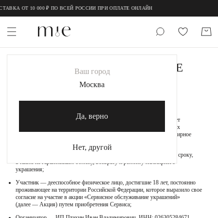
АВКА ОТ 10 000 ₽ ПО ВСЕЙ РОССИИ ПРИ ОПЛАТЕ ОНЛАЙН
НОВИНКИ
СЕРВИСНОЕ ОБСЛУЖИВАНИЕ
Ваш город
УКРАШЕНИЙ
MIE
Москва
MIESTILO
1. ТЕРМИНЫ И ОПРЕДЕЛЕНИЯ
Да, верно
Сервисное обслуживание украшений (далее — Сервис) — означает
Каталог
взаимоотношения между Участником и Организатором, в которых
Участник приобретает дополнительные сервисные услуги на ювелирное
Акция
украшение и получает Привилегии на такое украшение;
Нет, другой
Привилегии — сервисные услуги по увеличенному гарантийному сроку,
Сертификаты
а также не гарантийным обмену, возврату и ремонту ювелирного
украшения;
Участник — дееспособное физическое лицо, достигшие 18 лет, постоянно
проживающее на территории Российской Федерации, которое выразило свое
Коллекции
согласие на участие в акции «Сервисное обслуживание украшений»
(далее — Акция) путем приобретения Сервиса;
Образы
Организатор — ИП Птахин Иван Владимирович, ИНН: 026305284671,