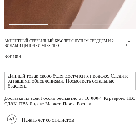
Магазины
MIE КЛУБ
АКЦЕНТНЫЙ СЕРЕБРЯНЫЙ БРАСЛЕТ С ДУТЫМ СЕРДЦЕМ И 2
Личный кабинет
ВИДАМИ ЦЕПОЧКИ MIESTILO
Избранное
B8411014
Москва
Данный товар скоро будет доступен к продаже. Следите
за нашими обновлениями. Посмотреть остальные
браслеты
.
Доставка по всей России бесплатно от 10 000₽: Курьером, ПВЗ
НАПИСАТЬ В ЧАТ
СДЭК, ПВЗ Яндекс Маркет, Почта России.
Нужна помощь?
Начать чат со стилистом