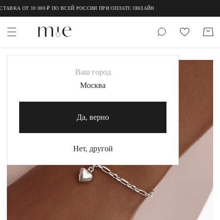
;
;
АВКА ОТ 10 000 ₽ ПО ВСЕЙ РОССИИ ПРИ ОПЛАТЕ ОНЛАЙН
НОВИНКИ
Ваш город
MIE
Москва
MIESTILO
Да, верно
Каталог
Акция
Нет, другой
Сертификаты
Коллекции
Образы