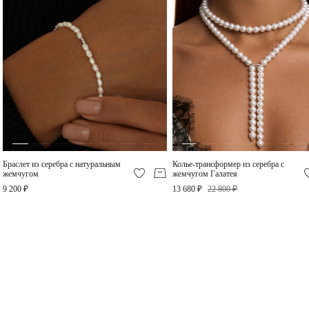
Колье из серебра с
Серебряный кафф с
жемчугом и фианитом
жемчугом и фианитом
Галатея
Галатея
13 230 ₽
4 640 ₽
Браслет из серебра с натуральным
Колье-трансформер из серебра с
жемчугом
жемчугом Галатея
9 200 ₽
13 680 ₽
22 800 ₽