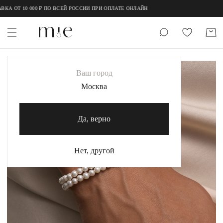
;
;
 ОТ 10 000 ₽ ПО ВСЕЙ РОССИИ ПРИ ОПЛАТЕ ОНЛАЙН
НОВИНКИ
Ваш город
MIE
Москва
MIESTILO
Да, верно
Каталог
Акция
Нет, другой
Сертификаты
Коллекции
Образы