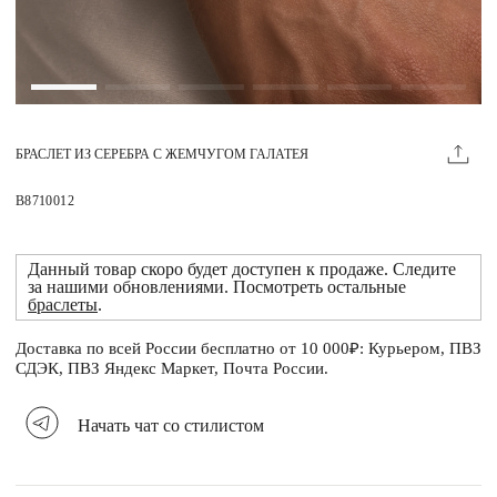
Магазины
MIE КЛУБ
БРАСЛЕТ ИЗ СЕРЕБРА С ЖЕМЧУГОМ ГАЛАТЕЯ
Личный кабинет
Избранное
B8710012
Москва
Данный товар скоро будет доступен к продаже. Следите
за нашими обновлениями. Посмотреть остальные
браслеты
.
Доставка по всей России бесплатно от 10 000₽: Курьером, ПВЗ
НАПИСАТЬ В ЧАТ
СДЭК, ПВЗ Яндекс Маркет, Почта России.
Нужна помощь?
Начать чат со стилистом