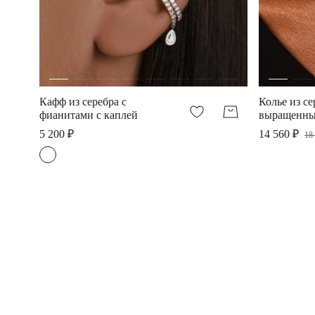
Кафф из серебра с
Колье из се
фианитами с каплей
выращенны
5 200 ₽
14 560 ₽
18