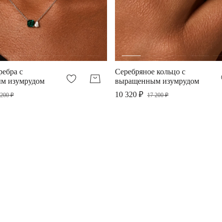
ребра с
Серебряное кольцо с
м изумрудом
выращенным изумрудом
10 320 ₽
 200 ₽
17 200 ₽