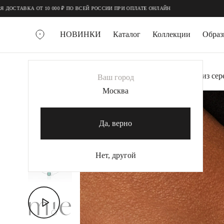
;
;
КА ОТ 10 000 ₽ ПО ВСЕЙ РОССИИ ПРИ ОПЛАТЕ ОНЛАЙН
НОВИНКИ
Каталог
Коллекции
Обра
ВСЕ УКРАШЕНИЯ
Главная
Украшения
Браслеты
Браслет из се
Ваш город
MIE
Москва
-20%
MIESTILO
КОЛЬЕ
Да, верно
Колье галстуки
Колье цепи
Нет, другой
Колье чокеры
КОЛЬЦА
Помолвочные кольца
Широкие кольца