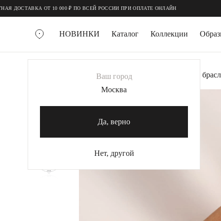
;
;
ДОСТАВКА ОТ 10 000 ₽ ПО ВСЕЙ РОССИИ ПРИ ОПЛАТЕ ОНЛАЙН
НОВИНКИ
Каталог
Коллекции
Обра
ВСЕ УКРАШЕНИЯ
Главная
Украшения
Браслеты
Нежный брасл
Ваш город
MIE
Москва
MIESTILO
КОЛЬЕ
Да, верно
Колье галстуки
Колье цепи
Нет, другой
Колье чокеры
КОЛЬЦА
Помолвочные кольца
Широкие кольца