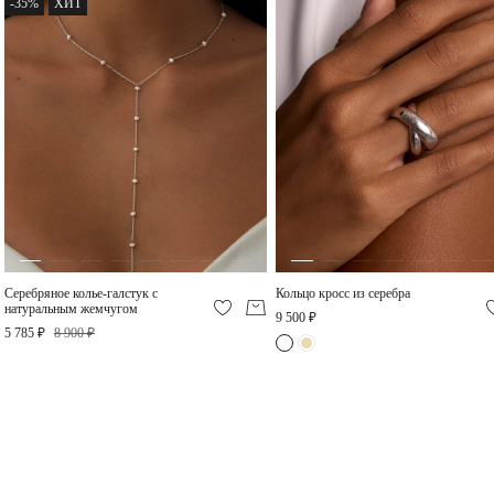
-35%
ХИТ
Серьги джекеты из
Серебряный браслет с
серебра с натуральным
натуральным жемчугом
жемчугом
13 200 ₽
4 320 ₽
-50%
Серебряное колье-галстук с
Кольцо кросс из серебра
натуральным жемчугом
9 500 ₽
5 785 ₽
8 900 ₽
Серебряное колье с
крестом с натуральным
жемчугом Галатея
13 900 ₽