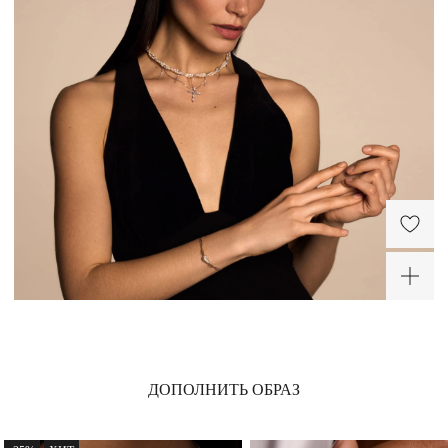
Кафф из серебра с
Серьги джекеты из
фианитами с каплей
серебра с натуральным
жемчугом
5 200 ₽
13 200 ₽
-30%
-40%
-40%
ДОПОЛНИТЬ ОБРАЗ
Серебряное колье с
Серебряный браслет с
натуральным жемчугом
натуральным жемчугом
и цепями
12 740 ₽
4 320 ₽