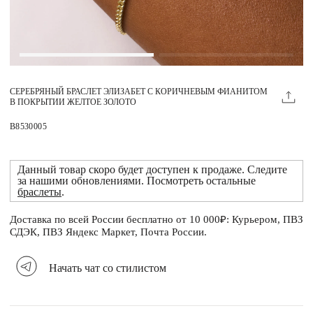
Магазины
MIE КЛУБ
СЕРЕБРЯНЫЙ БРАСЛЕТ ЭЛИЗАБЕТ С КОРИЧНЕВЫМ ФИАНИТОМ
Личный кабинет
В ПОКРЫТИИ ЖЕЛТОЕ ЗОЛОТО
Избранное
B8530005
Москва
Данный товар скоро будет доступен к продаже. Следите
за нашими обновлениями. Посмотреть остальные
браслеты
.
Доставка по всей России бесплатно от 10 000₽: Курьером, ПВЗ
НАПИСАТЬ В ЧАТ
СДЭК, ПВЗ Яндекс Маркет, Почта России.
Нужна помощь?
Начать чат со стилистом