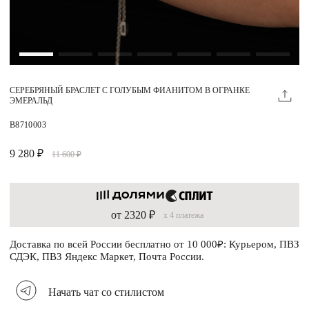
Магазины
MIE КЛУБ
СЕРЕБРЯНЫЙ БРАСЛЕТ С ГОЛУБЫМ ФИАНИТОМ В ОГРАНКЕ
Личный кабинет
ЭМЕРАЛЬД
Избранное
B8710003
Москва
9 280 ₽
11 600 ₽
от 2320 ₽
x 4 платежа
НАПИСАТЬ В ЧАТ
Нужна помощь?
Доставка по всей России бесплатно от 10 000₽: Курьером, ПВЗ
СДЭК, ПВЗ Яндекс Маркет, Почта России.
Начать чат со стилистом