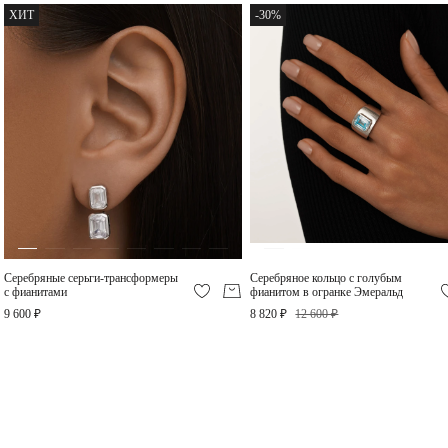
ХИТ
-30%
Серебряный браслет с
Серебряное кольцо с
голубым фианитом в
голубым фианитом в
огранке Эмеральд
огранке Эмеральд
9 280 ₽
8 820 ₽
Серебряные серьги-трансформеры
Серебряное кольцо с голубым
с фианитами
фианитом в огранке Эмеральд
9 600 ₽
8 820 ₽
12 600 ₽