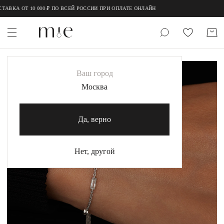
;
;
ВКА ОТ 10 000 ₽ ПО ВСЕЙ РОССИИ ПРИ ОПЛАТЕ ОНЛАЙН
НОВИНКИ
-20%
ХИТ
Ваш город
MIE
Москва
MIESTILO
Да, верно
Каталог
Акция
Нет, другой
Сертификаты
Коллекции
Образы