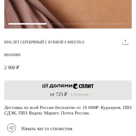
Магазины
MIE КЛУБ
БРАСЛЕТ СЕРЕБРЯНЫЙ С БУКВОЙ S MIESTILO
Личный кабинет
Избранное
B6610088
Москва
2 900 ₽
от 725 ₽
x 4 платежа
НАПИСАТЬ В ЧАТ
Нужна помощь?
Доставка по всей России бесплатно от 10 000₽: Курьером, ПВЗ
СДЭК, ПВЗ Яндекс Маркет, Почта России.
Начать чат со стилистом