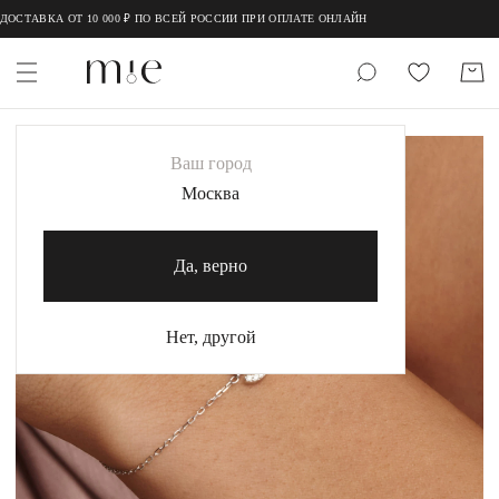
;
;
ОСТАВКА ОТ 10 000 ₽ ПО ВСЕЙ РОССИИ ПРИ ОПЛАТЕ ОНЛАЙН
НОВИНКИ
Ваш город
MIE
Москва
MIESTILO
Да, верно
Каталог
Акция
Нет, другой
Сертификаты
Коллекции
Образы