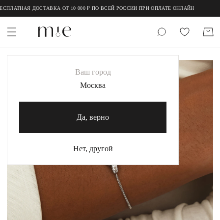
;
;
ПЛАТНАЯ ДОСТАВКА ОТ 10 000 ₽ ПО ВСЕЙ РОССИИ ПРИ ОПЛАТЕ ОНЛАЙН
НОВИНКИ
Ваш город
MIE
Москва
MIESTILO
Да, верно
Каталог
Акция
Нет, другой
Сертификаты
Коллекции
Образы