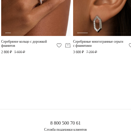
Серебряные украшения деформируются куда легче, чем украшения из золота или
платины, поэтому требуют особо бережного отношения.
Снимайте украшения перед сном, а лучше сразу придя домой. Золотое правило:
сначала снимаем украшение, потом одежду во избежание зацепок и
«перетяжек» цепей.
Не проводите водные процедуры в украшениях, избегайте нанесение
косметических средств на украшение (особенно с SPF), парфюма.
Серебряное кольцо с дорожкой
Серебряные многогранные серьги
фианитов
с фианитами
2 800 ₽
5 600 ₽
3 600 ₽
7 200 ₽
8 800 500 70 61
Служба поддержки клиентов