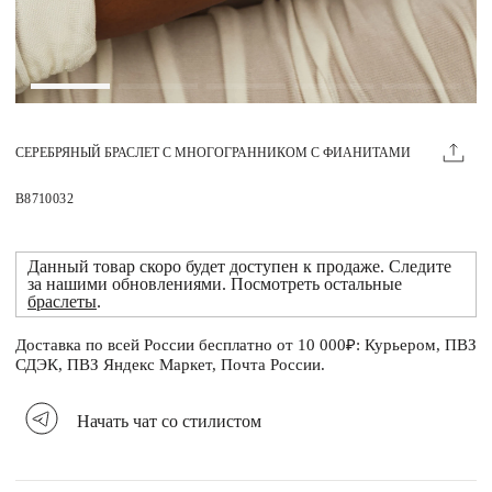
Магазины
MIE КЛУБ
СЕРЕБРЯНЫЙ БРАСЛЕТ С МНОГОГРАННИКОМ С ФИАНИТАМИ
Личный кабинет
Избранное
B8710032
Москва
Данный товар скоро будет доступен к продаже. Следите
за нашими обновлениями. Посмотреть остальные
браслеты
.
Доставка по всей России бесплатно от 10 000₽: Курьером, ПВЗ
НАПИСАТЬ В ЧАТ
СДЭК, ПВЗ Яндекс Маркет, Почта России.
Нужна помощь?
Начать чат со стилистом