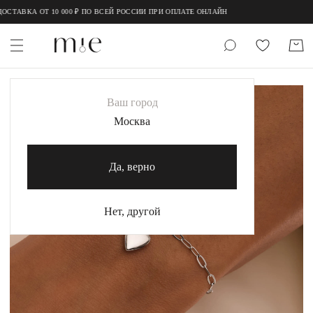
;
;
СТАВКА ОТ 10 000 ₽ ПО ВСЕЙ РОССИИ ПРИ ОПЛАТЕ ОНЛАЙН
НОВИНКИ
Ваш город
MIE
Москва
MIESTILO
Да, верно
Каталог
Акция
Нет, другой
Сертификаты
Коллекции
Образы