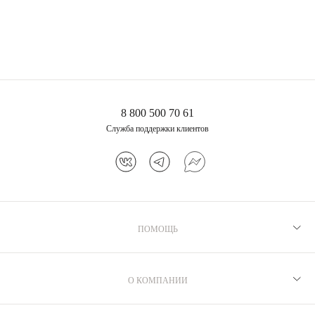
8 800 500 70 61
Серебряное изогнутое
Серебряное
кольцо с жемчугом
перекрестное кольцо
Служба поддержки клиентов
Сицилия
SICILIA с жемчугом
9 800 ₽
10 600 ₽
ПОМОЩЬ
Рекомендации по уходу
Программа лояльности
О КОМПАНИИ
Как выбрать размер
Производство