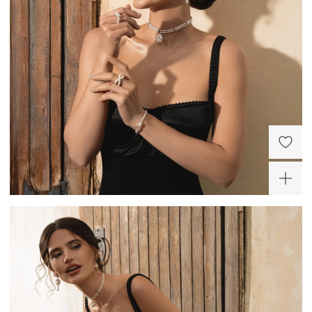
Серебряный браслет из
Серебряное кольцо с
жемчуга Сицилия
жемчугом и желтым
фианитом Сицилия
9 400 ₽
16 500 ₽
-30%
-30%
Серебряное изогнутое
кольцо с жемчугом
Сицилия
9 800 ₽