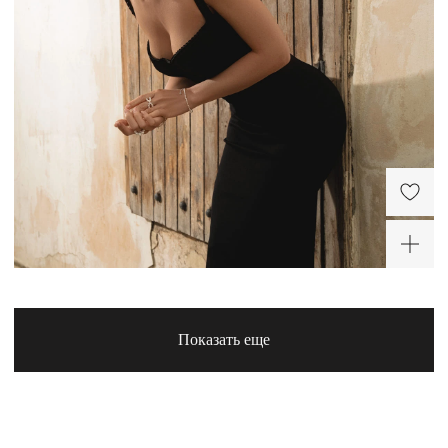
Серебряные серьги с
Серебряный чокер с
барочной жемчужиной и
барочной жемчужиной
подвеской Сицилия
Сицилия
12 250 ₽
19 460 ₽
-30%
ХИТ
-30%
-30%
Показать еще
Серебряный браслет из
Серебряный браслет из
жемчуга с подвесками
жемчуга Сицилия
Сицилия
9 030 ₽
9 400 ₽