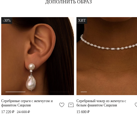
ДОПОЛНИТЬ ОБРАЗ
Серебряные серьги с
Серебряный чокер с
барочной жемчужиной и
барочной жемчужиной
-30%
ХИТ
подвеской Сицилия
Сицилия
12 250 ₽
19 460 ₽
-30%
ХИТ
Серебряное изогнутое
Серебряное
кольцо с жемчугом
перекрестное кольцо
Сицилия
SICILIA с жемчугом
9 800 ₽
10 600 ₽
Серебряные серьги с жемчугом и
Серебряный чокер из жемчуга с
Серебряный браслет из
Серебряный браслет из
фианитом Сицилия
белым фианитом Сицилия
жемчуга с подвесками
жемчуга Сицилия
Сицилия
17 220 ₽
24 600 ₽
15 600 ₽
9 030 ₽
9 400 ₽