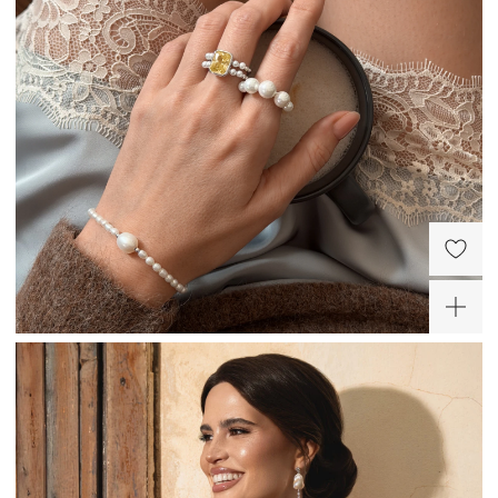
Серебряный браслет из
Серебряное кольцо с
жемчуга Сицилия
жемчугом и желтым
фианитом Сицилия
9 400 ₽
16 500 ₽
ХИТ
Серебряное изогнутое
кольцо с жемчугом
Сицилия
9 800 ₽