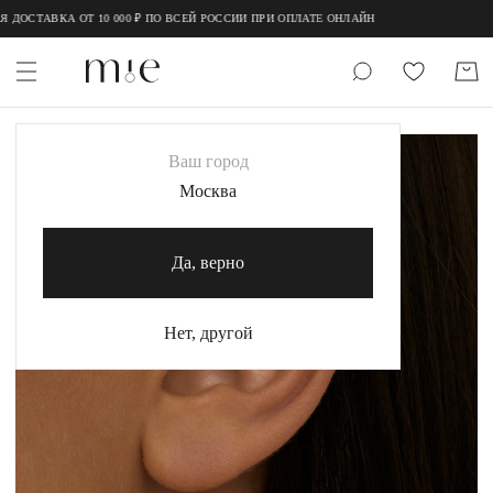
;
;
ДОСТАВКА ОТ 10 000 ₽ ПО ВСЕЙ РОССИИ ПРИ ОПЛАТЕ ОНЛАЙН
НОВИНКИ
Ваш город
MIE
Москва
MIESTILO
Да, верно
Каталог
Акция
Нет, другой
Сертификаты
Коллекции
Образы