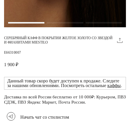
Магазины
MIE КЛУБ
СЕРЕБРЯНЫЙ КАФФ В ПОКРЫТИИ ЖЕЛТОЕ ЗОЛОТО СО ЗВЕЗДОЙ
Личный кабинет
И ФИАНИТАМИ MIESTILO
Избранное
E66310007
Москва
1 900 ₽
Данный товар скоро будет доступен к продаже. Следите
за нашими обновлениями. Посмотреть остальные
каффы
.
НАПИСАТЬ В ЧАТ
Нужна помощь?
Доставка по всей России бесплатно от 10 000₽: Курьером, ПВЗ
СДЭК, ПВЗ Яндекс Маркет, Почта России.
Начать чат со стилистом