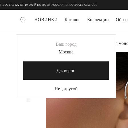
;
;
ТАВКА ОТ 10 000 ₽ ПО ВСЕЙ РОССИИ ПРИ ОПЛАТЕ ОНЛАЙН
НОВИНКИ
Каталог
Коллекции
Обра
ВСЕ УКРАШЕНИЯ
Главная
Украшения
Каффы
Серебряная мон
Ваш город
MIE
Москва
MIESTILO
КОЛЬЕ
Да, верно
Колье галстуки
Колье цепи
Нет, другой
Колье чокеры
КОЛЬЦА
Помолвочные кольца
Широкие кольца