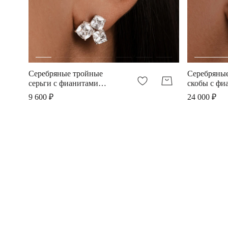
Серебряные тройные
Серебряные
серьги с фианитами
скобы с фи
Грация
Грация
9 600 ₽
24 000 ₽