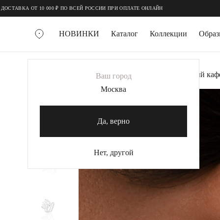
;
;
 ОТ 10 000 ₽ ПО ВСЕЙ РОССИИ ПРИ ОПЛАТЕ ОНЛАЙН
НОВИНКИ
Каталог
Коллекции
Обра
ВСЕ УКРАШЕНИЯ
Главная
Украшения
Каффы
Серебряный кафф
Ваш город
MIE
Москва
-20%
MIESTILO
КОЛЬЕ
Да, верно
Колье галстуки
Колье цепи
Нет, другой
Колье чокеры
КОЛЬЦА
Помолвочные кольца
Широкие кольца