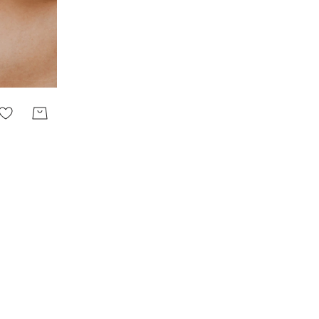
Европолис (СПб)
Полюстровский пр-кт, 84a
Лесная
Режим работы
10.00-22.00
Сити Молл (СПб)
Коломяжский просп., д.17
Пионерская
Режим работы
10:00 - 22:00