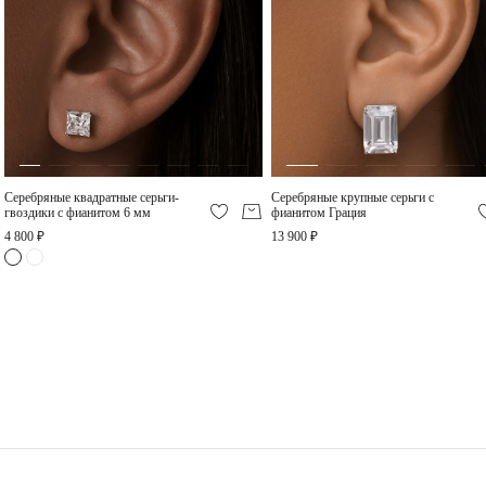
серебра 925 пробы в родиевом покрытии.
Серебро – самый пластичный и мягкий металл.
Серебряные украшения деформируются куда легче, чем украшения из золота или
платины, поэтому требуют особо бережного отношения.
Снимайте украшения перед сном, а лучше сразу придя домой. Золотое правило:
сначала снимаем украшение, потом одежду во избежание зацепок и
«перетяжек» цепей.
Не проводите водные процедуры в украшениях, избегайте нанесение
косметических средств на украшение (особенно с SPF), парфюма.
Cеребряные квадратные серьги-
Серебряные крупные серьги с
гвоздики с фианитом 6 мм
фианитом Грация
4 800 ₽
13 900 ₽