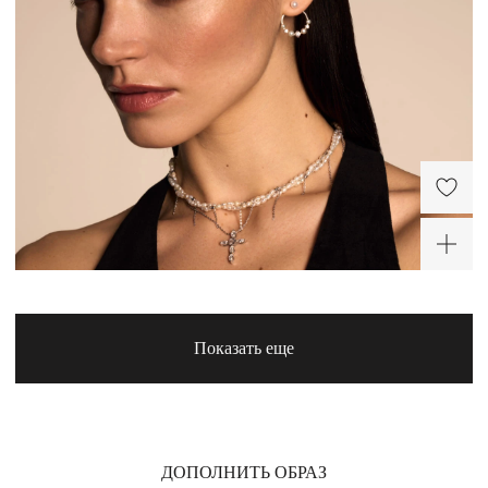
Серебряный чокер из
Колье-чокер из серебра
жемчуга с белым
с жемчугом Галатея
фианитом Сицилия
15 600 ₽
11 760 ₽
-30%
ХИТ
-50%
Показать еще
Серебряное колье-
Серьги-пусеты из
галстук с натуральным
серебра с жемчугом
жемчугом
Галатея
14 350 ₽
10 500 ₽
ДОПОЛНИТЬ ОБРАЗ