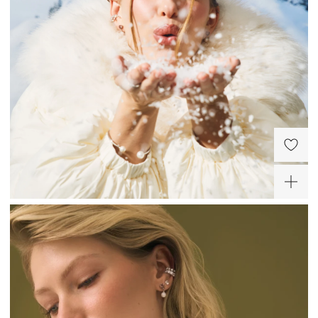
Серьги-пусеты из
Колье-чокер из серебра
серебра с жемчугом
с жемчугом Галатея
Галатея
10 500 ₽
11 760 ₽
-30%
ХИТ
Серебряное колье-
галстук с натуральным
жемчугом
14 350 ₽