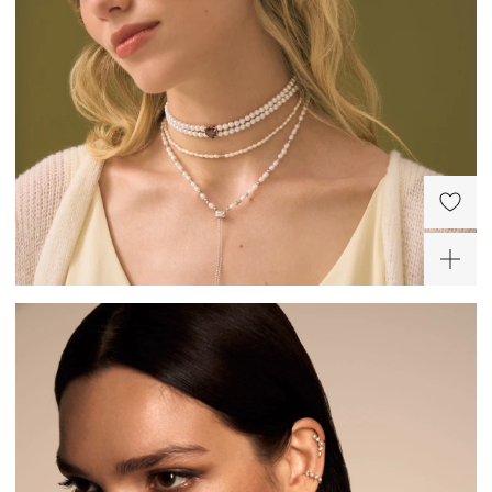
Серьги-пусеты из
серебра с жемчугом
Галатея
10 500 ₽
ХИТ
-40%