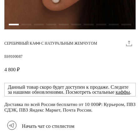
Магазины
MIE КЛУБ
СЕРЕБРЯНЫЙ КАФФ С НАТУРАЛЬНЫМ ЖЕМЧУГОМ
Личный кабинет
Избранное
E69100087
Москва
4 800 ₽
Данный товар скоро будет доступен к продаже. Следите
за нашими обновлениями. Посмотреть остальные
каффы
.
НАПИСАТЬ В ЧАТ
Нужна помощь?
Доставка по всей России бесплатно от 10 000₽: Курьером, ПВЗ
СДЭК, ПВЗ Яндекс Маркет, Почта России.
Начать чат со стилистом