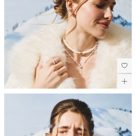
Серебро – самый пластичный и мягкий металл.
Изделие изготовлено из серебра 925 пробы и покрыто родием. Диаметр
Серебряные украшения деформируются куда легче, чем украшения из золота или
подвесного элемента — 13*13 мм, диаметр жемчуга — 4*4 и 3*3 мм, диаметр
платины, поэтому требуют особо бережного отношения.
фианита — 2*2 мм.
Снимайте украшения перед сном, а лучше сразу придя домой. Золотое правило:
сначала снимаем украшение, потом одежду во избежание зацепок и
«перетяжек» цепей.
Не проводите водные процедуры в украшениях, избегайте нанесение
косметических средств на украшение (особенно с SPF), парфюма.
ХИТ
-40%