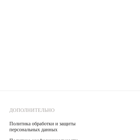
следствием попытки проведения ремонта своими силами
Серебро – самый пластичный и мягкий металл.
Серебряные украшения деформируются куда легче, чем украшения из золота
или платины, поэтому требуют особо бережного отношения.
Снимайте украшения перед сном, а лучше сразу придя домой. Золотое
правило: сначала снимаем украшение, потом одежду во избежание зацепок
и «перетяжек» цепей.
Не проводите водные процедуры в украшениях, избегайте нанесение
косметических средств на украшение (особенно с SPF), парфюма.
ДОПОЛНИТЕЛЬНО
Политика обработки и защиты
персональных данных