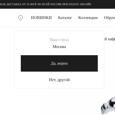
;
;
 ДОСТАВКА ОТ 10 000 ₽ ПО ВСЕЙ РОССИИ ПРИ ОПЛАТЕ ОНЛАЙН
НОВИНКИ
Каталог
Коллекции
Обра
ВСЕ УКРАШЕНИЯ
Главная
Украшения
Каффы
Серебряный каф
Ваш город
MIE
Москва
MIESTILO
КОЛЬЕ
Да, верно
Колье галстуки
Колье цепи
Нет, другой
Колье чокеры
КОЛЬЦА
Помолвочные кольца
Широкие кольца