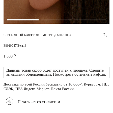
Магазины
MIE КЛУБ
СЕРЕБРЯНЫЙ КАФФ В ФОРМЕ ЗВЕЗД MIESTILO
Личный кабинет
Избранное
E8010047/Белый
Москва
1 800 ₽
Данный товар скоро будет доступен к продаже. Следите
за нашими обновлениями. Посмотреть остальные
каффы
.
НАПИСАТЬ В ЧАТ
Нужна помощь?
Доставка по всей России бесплатно от 10 000₽: Курьером, ПВЗ
СДЭК, ПВЗ Яндекс Маркет, Почта России.
Начать чат со стилистом