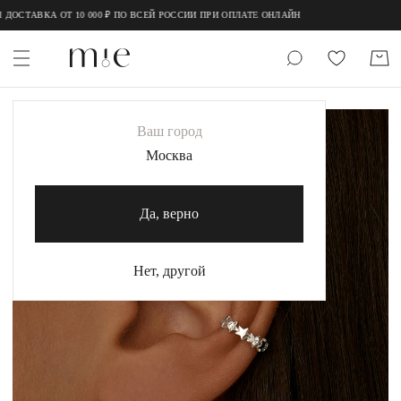
;
;
ДОСТАВКА ОТ 10 000 ₽ ПО ВСЕЙ РОССИИ ПРИ ОПЛАТЕ ОНЛАЙН
НОВИНКИ
Ваш город
MIE
Москва
MIESTILO
Да, верно
Каталог
Акция
Нет, другой
Сертификаты
Коллекции
Образы