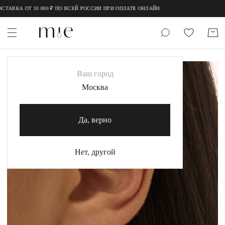
;
;
ТАВКА ОТ 10 000 ₽ ПО ВСЕЙ РОССИИ ПРИ ОПЛАТЕ ОНЛАЙН
НОВИНКИ
Ваш город
MIE
Москва
MIESTILO
Да, верно
Каталог
Акция
Нет, другой
Сертификаты
Коллекции
Образы