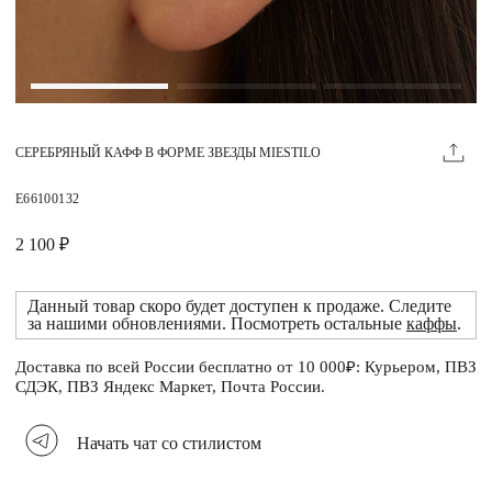
Магазины
MIE КЛУБ
СЕРЕБРЯНЫЙ КАФФ В ФОРМЕ ЗВЕЗДЫ MIESTILO
Личный кабинет
Избранное
E66100132
Москва
2 100 ₽
Данный товар скоро будет доступен к продаже. Следите
за нашими обновлениями. Посмотреть остальные
каффы
.
НАПИСАТЬ В ЧАТ
Нужна помощь?
Доставка по всей России бесплатно от 10 000₽: Курьером, ПВЗ
СДЭК, ПВЗ Яндекс Маркет, Почта России.
Начать чат со стилистом