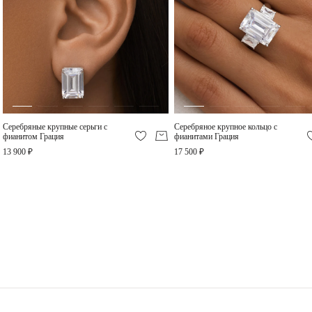
даря чувство уверенной роскоши в любой ситуации. Кафф изготовлен из серебра
925 пробы в родиевом покрытии. Размер вставок 8*10 мм.
Серебро – самый пластичный и мягкий металл.
Серебряные украшения деформируются куда легче, чем украшения из золота или
платины, поэтому требуют особо бережного отношения.
Снимайте украшения перед сном, а лучше сразу придя домой. Золотое правило:
сначала снимаем украшение, потом одежду во избежание зацепок и
«перетяжек» цепей.
Не проводите водные процедуры в украшениях, избегайте нанесение
косметических средств на украшение (особенно с SPF), парфюма.
Серебряные крупные серьги с
Серебряное крупное кольцо с
фианитом Грация
фианитами Грация
13 900 ₽
17 500 ₽