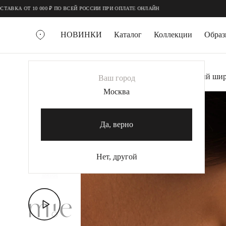
;
;
00 ₽ ПО ВСЕЙ РОССИИ ПРИ ОПЛАТЕ ОНЛАЙН
НОВИНКИ
Каталог
Коллекции
Обра
ВСЕ УКРАШЕНИЯ
Главная
Украшения
Каффы
Серебряный шир
Ваш город
MIE
Москва
ХИТ
MIESTILO
КОЛЬЕ
Да, верно
Колье галстуки
Колье цепи
Нет, другой
Колье чокеры
КОЛЬЦА
Помолвочные кольца
Широкие кольца