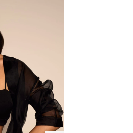
й
Серебряные
Теннисное
серьги-
серебряное
Серебряные
Теннисное
Сере
пусеты
колье
серьги-
серебряное
коль
13 000 ₽
7 950 ₽
Бургунди
чокер с
пусеты
колье
кра
13 000 ₽
7 950 ₽
7 40
фианитами
Бургунди
чокер с
кам
фианитами