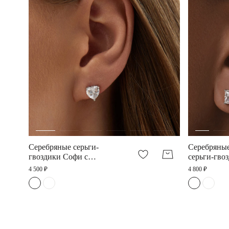
Серебряные серьги-
Cеребряные
гвоздики Софи с
серьги-гво
фианитами в форме
фианитом 
4 500 ₽
4 800 ₽
сердца 7 мм