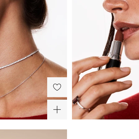
-25%
ХИТ
-25%
ХИТ
Х