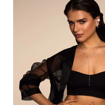
Серебряны
широкий
Серебряный
кафф с
широкий
9 800 ₽
белыми
кафф с
9 800 ₽
камнями
белыми
камнями