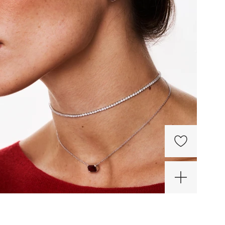
Сити Молл (СПб)
Коломяжский просп., д.17
Пионерская
Режим работы
10:00 - 22:00
ИТ