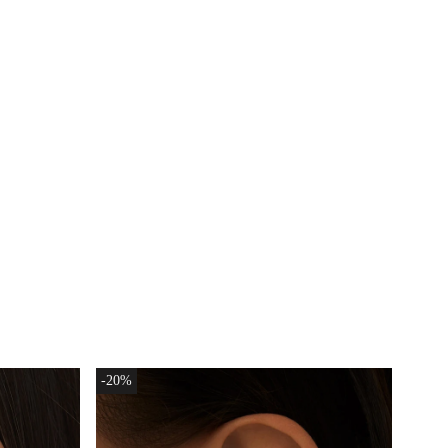
ХИТ
Серебряное
кольцо с
-20%
-20%
фианитами
6 400 ₽
на фалангу