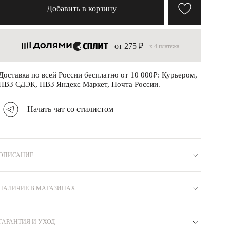
Добавить в корзину
от 275 ₽
x 4 платежа
Доставка по всей России бесплатно от 10 000₽: Курьером,
ПВЗ СДЭК, ПВЗ Яндекс Маркет, Почта России.
Начать чат со стилистом
ОПИСАНИЕ
Материал
Серебро 925
Артикул
N6610224
Вставка
НАЛИЧИЕ В МАГАЗИНАХ
Без вставок
Коллекция
СВОБОДА
Покрытие
Родий
Бренд
MIE
Цвет
Белый
Вес
0.39
ГАРАНТИЯ И УХОД
Москва