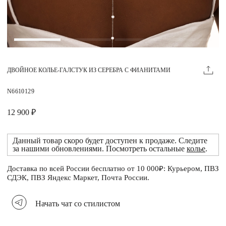
Магазины
MIE КЛУБ
ДВОЙНОЕ КОЛЬЕ-ГАЛСТУК ИЗ СЕРЕБРА С ФИАНИТАМИ
Личный кабинет
Избранное
N6610129
Москва
12 900 ₽
Данный товар скоро будет доступен к продаже. Следите
за нашими обновлениями. Посмотреть остальные
колье
.
НАПИСАТЬ В ЧАТ
Нужна помощь?
Доставка по всей России бесплатно от 10 000₽: Курьером, ПВЗ
СДЭК, ПВЗ Яндекс Маркет, Почта России.
Начать чат со стилистом