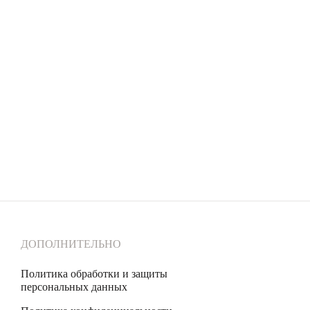
следствием попытки проведения ремонта своими силами
Серебро – самый пластичный и мягкий металл.
Серебряные украшения деформируются куда легче, чем украшения из золота
или платины, поэтому требуют особо бережного отношения.
Снимайте украшения перед сном, а лучше сразу придя домой. Золотое
правило: сначала снимаем украшение, потом одежду во избежание зацепок
и «перетяжек» цепей.
Не проводите водные процедуры в украшениях, избегайте нанесение
косметических средств на украшение (особенно с SPF), парфюма.
ДОПОЛНИТЕЛЬНО
Политика обработки и защиты
персональных данных