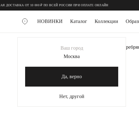
;
;
ДОСТАВКА ОТ 10 000 ₽ ПО ВСЕЙ РОССИИ ПРИ ОПЛАТЕ ОНЛАЙН
НОВИНКИ
Каталог
Коллекции
Обра
ВСЕ УКРАШЕНИЯ
Главная
Украшения
Колье
Подвеска серебря
Ваш город
MIE
Москва
MIESTILO
КОЛЬЕ
Да, верно
Колье галстуки
Колье цепи
Нет, другой
Колье чокеры
КОЛЬЦА
Помолвочные кольца
Широкие кольца