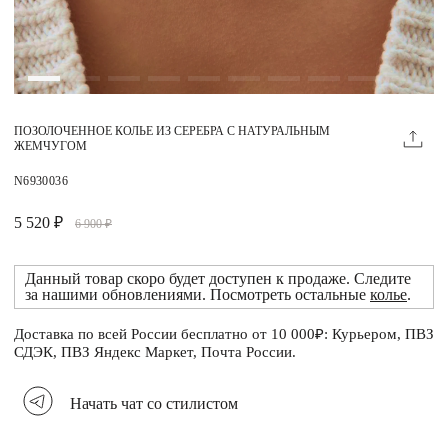
Магазины
MIE КЛУБ
ПОЗОЛОЧЕННОЕ КОЛЬЕ ИЗ СЕРЕБРА С НАТУРАЛЬНЫМ
Личный кабинет
ЖЕМЧУГОМ
Избранное
N6930036
Москва
5 520 ₽
6 900 ₽
Данный товар скоро будет доступен к продаже. Следите
за нашими обновлениями. Посмотреть остальные
колье
.
НАПИСАТЬ В ЧАТ
Нужна помощь?
Доставка по всей России бесплатно от 10 000₽: Курьером, ПВЗ
СДЭК, ПВЗ Яндекс Маркет, Почта России.
Начать чат со стилистом