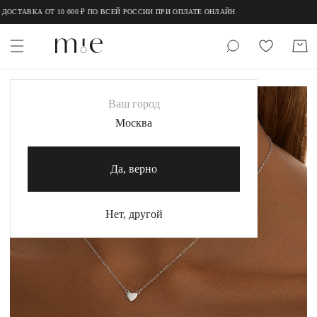
;
;
ОСТАВКА ОТ 10 000 ₽ ПО ВСЕЙ РОССИИ ПРИ ОПЛАТЕ ОНЛАЙН
НОВИНКИ
Ваш город
MIE
Москва
MIESTILO
Да, верно
Каталог
Акция
Нет, другой
Сертификаты
Коллекции
Образы