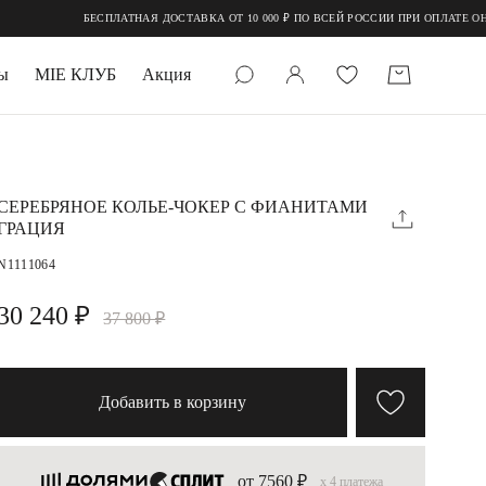
БЕСПЛАТНАЯ ДОСТАВКА ОТ 10 000 ₽ ПО ВСЕЙ РОССИИ ПРИ ОПЛАТЕ ОНЛАЙН
ы
MIE КЛУБ
Акция
 КАМНИ
мруд
СЕРЕБРЯНОЕ КОЛЬЕ-ЧОКЕР С ФИАНИТАМИ
ГРАЦИЯ
N1111064
30 240 ₽
37 800 ₽
УПАКОВКА
Добавить в корзину
от 7560 ₽
x 4 платежа