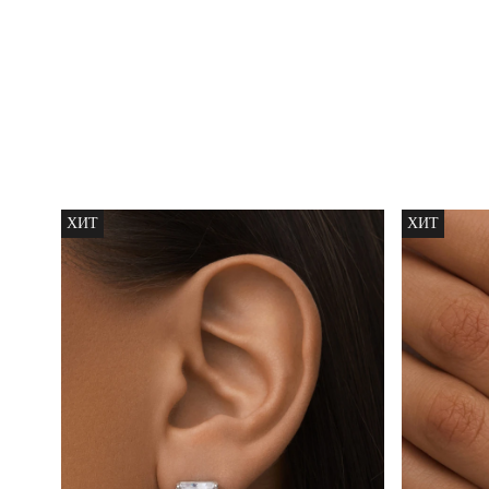
Серебряно
колье-
ХИТ
ХИТ
чокер с
30 240 ₽
фианитами
Грация