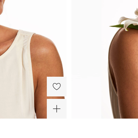
-20%
-30%
-30%
-30%