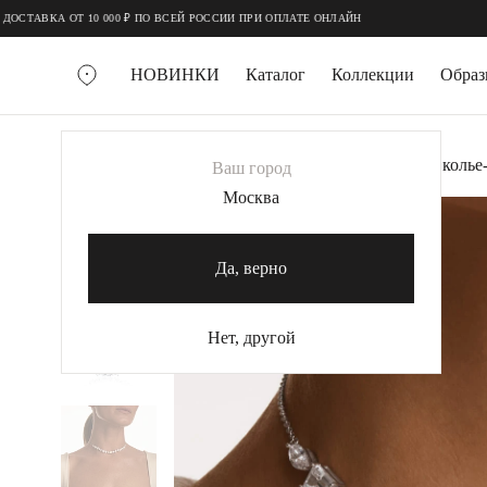
;
;
 10 000 ₽ ПО ВСЕЙ РОССИИ ПРИ ОПЛАТЕ ОНЛАЙН
НОВИНКИ
Каталог
Коллекции
Обра
ВСЕ УКРАШЕНИЯ
Главная
Украшения
Колье
Серебряное колье
Ваш город
MIE
Москва
-20%
MIESTILO
КОЛЬЕ
Да, верно
Колье галстуки
Колье цепи
Нет, другой
Колье чокеры
КОЛЬЦА
Помолвочные кольца
Широкие кольца