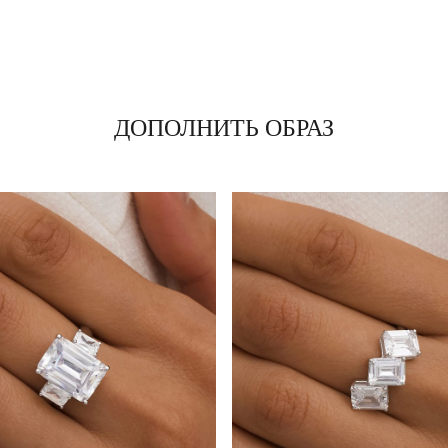
ДОПОЛНИТЬ ОБРАЗ
Серебряное
Серебряное
колье-
колье с
е
Серебряное
Серебряное
чокер с
фианитами
разомкнутое
кольцо с
30 240 ₽
13 230 ₽
фианитами
двух
кольцо с
фианитами
11 830 ₽
9 240 ₽
Грация
цветов
фианитами
Грация
белый и
двух
параиба
цветов
белый и
параиба