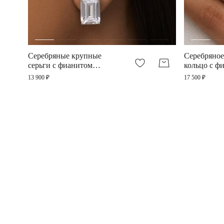
Серебряные крупные
Серебряное
серьги с фианитом
кольцо с ф
Грация
Грация
13 900 ₽
17 500 ₽