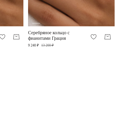
Серебряное кольцо с
Сереб
фианитами Грация
росс
Граци
9 240 ₽
13 200 ₽
11 800 