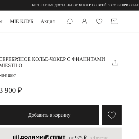
БЕСПЛАТНАЯ ДОСТАВКА ОТ 10 000 ₽ ПО ВСЕЙ РОССИИ ПРИ ОПЛАТЕ О
ы
MIE КЛУБ
Акция
 КАМНИ
мруд
СЕРЕБРЯНОЕ КОЛЬЕ-ЧОКЕР С ФИАНИТАМИ
MIESTILO
N8410007
3 900 ₽
УПАКОВКА
Добавить в корзину
от 975 ₽
x 4 платежа