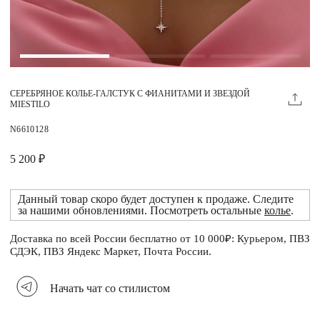
Магазины
MIE КЛУБ
СЕРЕБРЯНОЕ КОЛЬЕ-ГАЛСТУК С ФИАНИТАМИ И ЗВЕЗДОЙ
Личный кабинет
MIESTILO
Избранное
N6610128
Москва
5 200 ₽
Данный товар скоро будет доступен к продаже. Следите
за нашими обновлениями. Посмотреть остальные
колье
.
НАПИСАТЬ В ЧАТ
Нужна помощь?
Доставка по всей России бесплатно от 10 000₽: Курьером, ПВЗ
СДЭК, ПВЗ Яндекс Маркет, Почта России.
Начать чат со стилистом