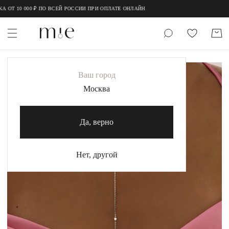
;
;
ОТ 10 000 ₽ ПО ВСЕЙ РОССИИ ПРИ ОПЛАТЕ ОНЛАЙН
НОВИНКИ
Ваш город
MIE
Москва
MIESTILO
Да, верно
Каталог
Акция
Нет, другой
Сертификаты
Коллекции
Образы