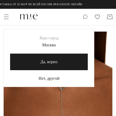
;
;
АВКА ОТ 10 000 ₽ ПО ВСЕЙ РОССИИ ПРИ ОПЛАТЕ ОНЛАЙН
НОВИНКИ
Ваш город
MIE
Москва
MIESTILO
Да, верно
Каталог
Акция
Нет, другой
Сертификаты
Коллекции
Образы