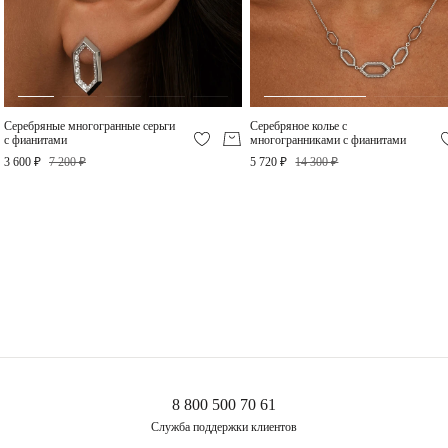
Длина колье регулируется от 40 до 45 см.
платины, поэтому требуют особо бережного отношения.
Снимайте украшения перед сном, а лучше сразу придя домой. Золотое правило:
сначала снимаем украшение, потом одежду во избежание зацепок и
«перетяжек» цепей.
Не проводите водные процедуры в украшениях, избегайте нанесение
косметических средств на украшение (особенно с SPF), парфюма.
Серебряные многогранные серьги
Серебряное колье с
с фианитами
многогранниками с фианитами
3 600 ₽
7 200 ₽
5 720 ₽
14 300 ₽
8 800 500 70 61
Служба поддержки клиентов