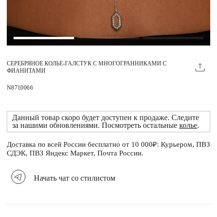
Магазины
MIE КЛУБ
СЕРЕБРЯНОЕ КОЛЬЕ-ГАЛСТУК С МНОГОГРАННИКАМИ С
Личный кабинет
ФИАНИТАМИ
Избранное
N8710066
Москва
Данный товар скоро будет доступен к продаже. Следите
за нашими обновлениями. Посмотреть остальные
колье
.
Доставка по всей России бесплатно от 10 000₽: Курьером, ПВЗ
НАПИСАТЬ В ЧАТ
СДЭК, ПВЗ Яндекс Маркет, Почта России.
Нужна помощь?
Начать чат со стилистом