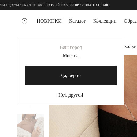
;
;
ДОСТАВКА ОТ 10 000 ₽ ПО ВСЕЙ РОССИИ ПРИ ОПЛАТЕ ОНЛАЙН
НОВИНКИ
Каталог
Коллекции
Обра
ВСЕ УКРАШЕНИЯ
Главная
Украшения
Колье
Серебряное колье
Ваш город
MIE
Москва
MIESTILO
КОЛЬЕ
Да, верно
Колье галстуки
Колье цепи
Нет, другой
Колье чокеры
КОЛЬЦА
Помолвочные кольца
Широкие кольца