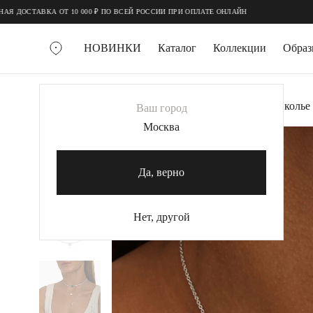
;
;
АВКА ОТ 10 000 ₽ ПО ВСЕЙ РОССИИ ПРИ ОПЛАТЕ ОНЛАЙН
НОВИНКИ
Каталог
Коллекции
Обра
ВСЕ УКРАШЕНИЯ
Главная
Украшения
Колье
Серебряное колье
Ваш город
MIE
Москва
-20%
MIESTILO
КОЛЬЕ
Да, верно
Колье галстуки
Колье цепи
Нет, другой
Колье чокеры
КОЛЬЦА
Помолвочные кольца
Широкие кольца