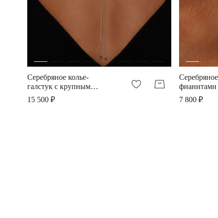
Серебряное колье-
Серебряное
галстук с крупным
фианитами 
фианитом в огранке
15 500 ₽
7 800 ₽
Эмеральд