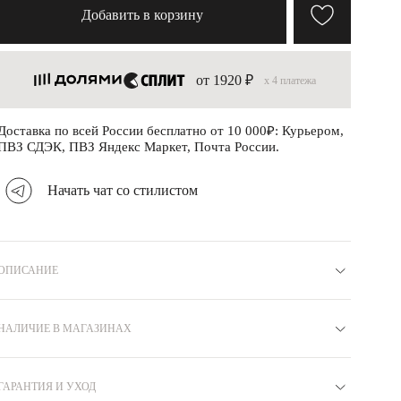
Добавить в корзину
от 1920 ₽
x 4 платежа
Доставка по всей России бесплатно от 10 000₽: Курьером,
ПВЗ СДЭК, ПВЗ Яндекс Маркет, Почта России.
Начать чат со стилистом
ОПИСАНИЕ
Материал
Серебро 925
Коллекция
СВОБОДА
Вставка
НАЛИЧИЕ В МАГАЗИНАХ
Фианит
Вид замка
Карабин
Покрытие
Родий
Бренд
MIE
Цвет
Белый
Вес
3.4
ГАРАНТИЯ И УХОД
Москва
Артикул
N8710061