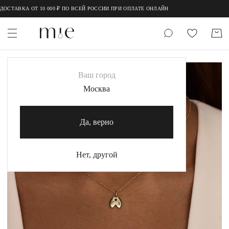
;
;
ОСТАВКА ОТ 10 000 ₽ ПО ВСЕЙ РОССИИ ПРИ ОПЛАТЕ ОНЛАЙН
НОВИНКИ
Ваш город
MIE
Москва
MIESTILO
Да, верно
Каталог
Акция
Нет, другой
Сертификаты
Коллекции
Образы