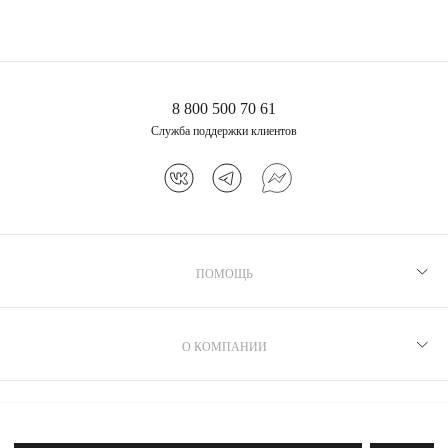
8 800 500 70 61
Служба поддержки клиентов
ПОМОЩЬ
Рекомендации по уходу
Программа лояльности
О КОМПАНИИ
Как выбрать размер
Производство
Доставка и оплата
Бренд MIE
ДОПОЛНИТЕЛЬНО
Возврат
Магазины