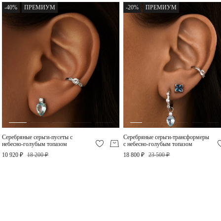
-40%
ПРЕМИУМ
-20%
ПРЕМИУМ
Серебряное колье с
Серебряное колье с
небесно-голубым
небесно-голубым
топазом
топазом и фианитом
17 800 ₽
14 240 ₽
-50%
Серебряные серьги-пусеты с
Серебряные серьги-трансформеры
небесно-голубым топазом
с небесно-голубым топазом
10 920 ₽
18 200 ₽
18 800 ₽
23 500 ₽
Серебряное кольцо с
небесно-голубым
топазом и фианитом
6 250 ₽