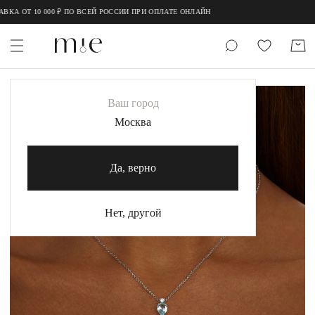
;
;
 ОТ 10 000 ₽ ПО ВСЕЙ РОССИИ ПРИ ОПЛАТЕ ОНЛАЙН
НОВИНКИ
-20%
Ваш город
MIE
Москва
MIESTILO
Да, верно
Каталог
Акция
Нет, другой
Сертификаты
Коллекции
Образы