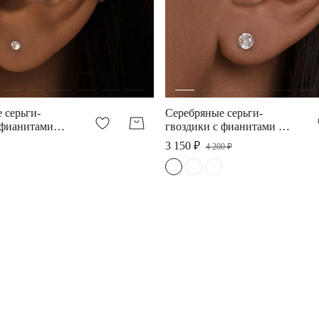
 серьги-
Серебряные серьги-
 фианитами
гвоздики с фианитами 5
мм.
3 150 ₽
4 200 ₽