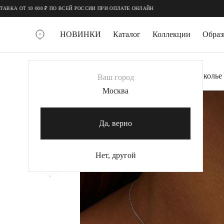
;
;
10 000 ₽ ПО ВСЕЙ РОССИИ ПРИ ОПЛАТЕ ОНЛАЙН
НОВИНКИ
Каталог
Коллекции
Обра
ВСЕ УКРАШЕНИЯ
Главная
Украшения
Колье
Серебряное колье
Ваш город
MIE
Москва
-40%
MIESTILO
КОЛЬЕ
Да, верно
Колье галстуки
Колье цепи
Нет, другой
Колье чокеры
КОЛЬЦА
Помолвочные кольца
Широкие кольца