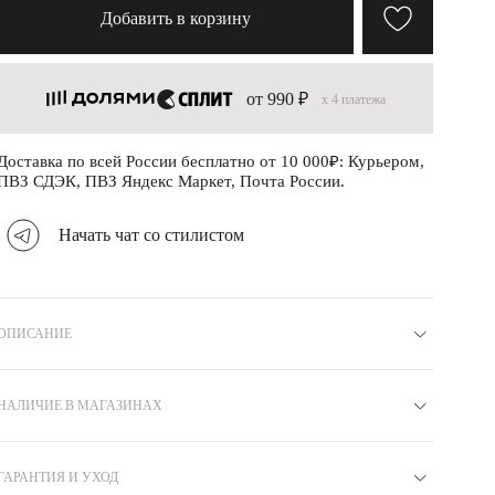
Добавить в корзину
от 990 ₽
x 4 платежа
Доставка по всей России бесплатно от 10 000₽: Курьером,
ПВЗ СДЭК, ПВЗ Яндекс Маркет, Почта России.
Начать чат со стилистом
ОПИСАНИЕ
Материал
Серебро 925
Коллекция
СВОБОДА
Вставка
НАЛИЧИЕ В МАГАЗИНАХ
Оливин
Вид замка
Карабин
Покрытие
Родий
Бренд
MIE
Цвет
Зеленый
Вес
1.76
ГАРАНТИЯ И УХОД
Москва
Артикул
N8010016