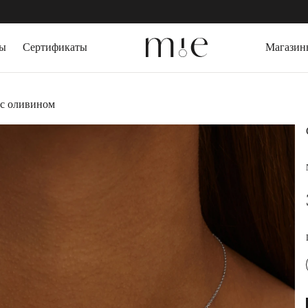
зы
Сертификаты
Магазин
СЕРЬГИ
ДРАГОЦЕННЫЕ
 с оливином
Серьги пусеты
Выращенный изу
Серьги кольца
Горный Хрусталь
Серьги трансформеры
Агат
КАФФЫ
Топаз
Цитрин
БРАСЛЕТЫ
Гранат
Жесткие браслеты
ПОДАРОЧНАЯ 
Слейв-браслеты
Браслеты на ногу