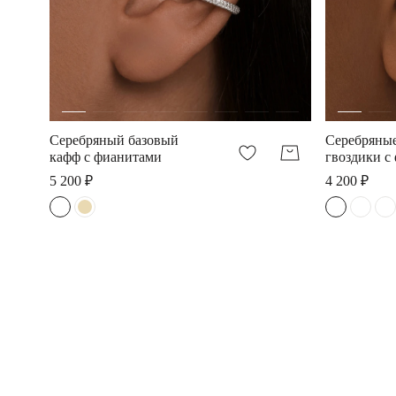
Серебряный базовый
Серебряные
кафф с фианитами
гвоздики с
3мм
5 200 ₽
4 200 ₽