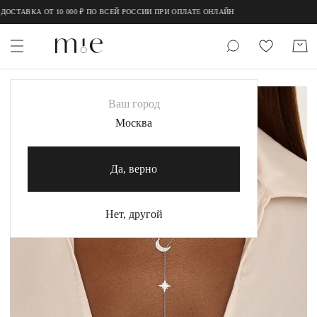
;
;
ОСТАВКА ОТ 10 000 ₽ ПО ВСЕЙ РОССИИ ПРИ ОПЛАТЕ ОНЛАЙН
НОВИНКИ
Ваш город
MIE
Москва
MIESTILO
Да, верно
Каталог
Акция
Нет, другой
Сертификаты
Коллекции
Образы