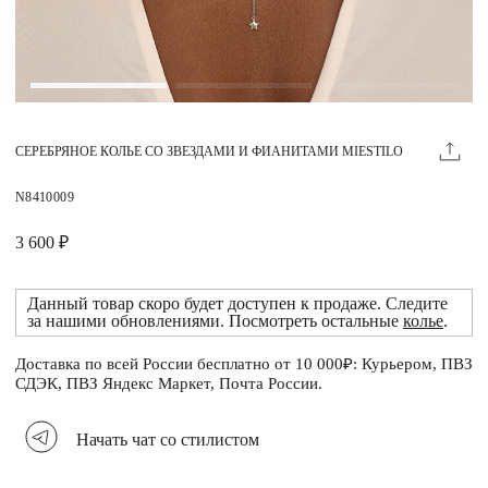
Магазины
MIE КЛУБ
СЕРЕБРЯНОЕ КОЛЬЕ СО ЗВЕЗДАМИ И ФИАНИТАМИ MIESTILO
Личный кабинет
Избранное
N8410009
Москва
3 600 ₽
Данный товар скоро будет доступен к продаже. Следите
за нашими обновлениями. Посмотреть остальные
колье
.
НАПИСАТЬ В ЧАТ
Нужна помощь?
Доставка по всей России бесплатно от 10 000₽: Курьером, ПВЗ
СДЭК, ПВЗ Яндекс Маркет, Почта России.
Начать чат со стилистом