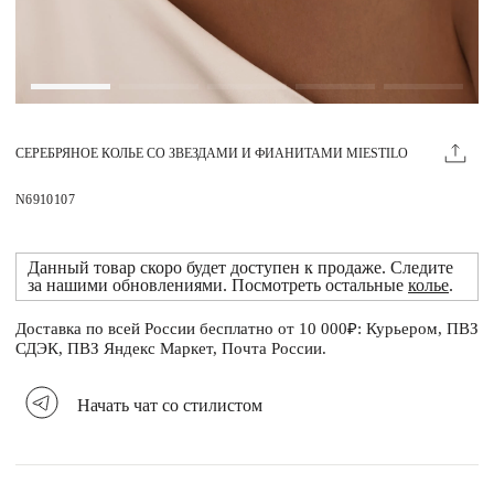
Магазины
MIE КЛУБ
СЕРЕБРЯНОЕ КОЛЬЕ СО ЗВЕЗДАМИ И ФИАНИТАМИ MIESTILO
Личный кабинет
Избранное
N6910107
Москва
Данный товар скоро будет доступен к продаже. Следите
за нашими обновлениями. Посмотреть остальные
колье
.
Доставка по всей России бесплатно от 10 000₽: Курьером, ПВЗ
НАПИСАТЬ В ЧАТ
СДЭК, ПВЗ Яндекс Маркет, Почта России.
Нужна помощь?
Начать чат со стилистом